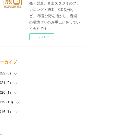
発・製造、音楽スタジオのプラ
ンニング・施工、CD制作な
ど、 得意分野を活かし、音楽
の環境作りのお手伝いをしてい
く会社です。
フォロー
ーカイブ
022
(
8
)
021
(
2
)
(
2
)
(
4
)
020
(
1
)
(
1
)
(
1
)
(
1
)
019
(
10
(
1
)
)
(
1
)
016
(
1
)
(
1
)
(
3
)
(
1
)
(
2
)