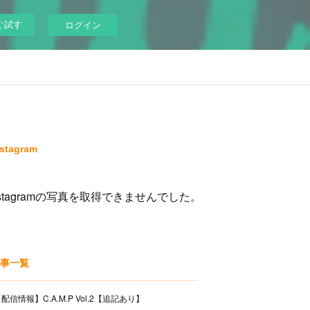
ぐ試す
ログイン
nstagram
nstagramの写真を取得できませんでした。
事一覧
配信情報】C.A.M.P Vol.2【追記あり】