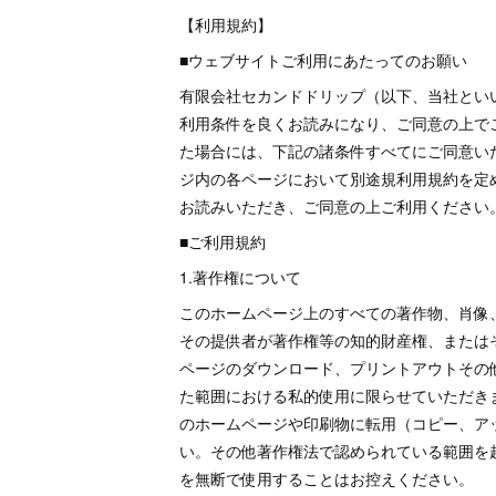
【利用規約】
■ウェブサイトご利用にあたってのお願い
有限会社セカンドドリップ（以下、当社とい
利用条件を良くお読みになり、ご同意の上で
た場合には、下記の諸条件すべてにご同意い
ジ内の各ページにおいて別途規利用規約を定
お読みいただき、ご同意の上ご利用ください
■ご利用規約
1.著作権について
このホームページ上のすべての著作物、肖像
その提供者が著作権等の知的財産権、または
ページのダウンロード、プリントアウトその
た範囲における私的使用に限らせていただき
のホームページや印刷物に転用（コピー、ア
い。その他著作権法で認められている範囲を
を無断で使用することはお控えください。