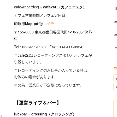
cafe+recording =
cafe2st （カフェニスタ）
世
カフェ営業時間／カフェ定休日
c
印刷用
Map pdf
は
コチラ
〒155-0033 東京都世田谷区代田4-10-23／B1F-
c
C
Tel : 03-6411-0923 Fax : 03-6411-0924
コ
＊cafe2stはレコーディングスタジオとカフェが
併設しています。
カ
＊レコーディングのお仕事が入っている時は、
お休みの場合があります。
その為、営業日が不定期になっています。
【運営ライブ＆バー】
live+bar =
crossing（クロッシング）
コ