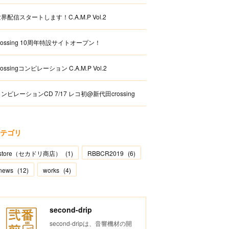
界配信スタートします！C.A.M.P Vol.2
rossing 10周年特設サイトオープン！
rossingコンピレーション C.A.M.P Vol.2
ンピレーションCD 7/17 レコ初@新代田crossing
テゴリ
store（セカドリ商店）
(
1
)
RBBCR2019
(
6
)
news
(
12
)
works
(
4
)
second-drip
second-dripは、音響機材の開