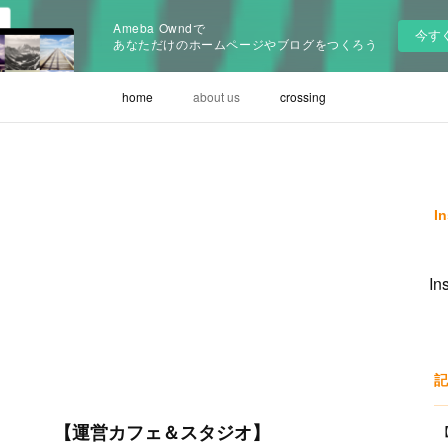
Ameba Owndで
今す
あなただけのホームページやブログをつくろう
home
about us
crossing
I
I
記
【運営カフェ＆スタジオ】
【