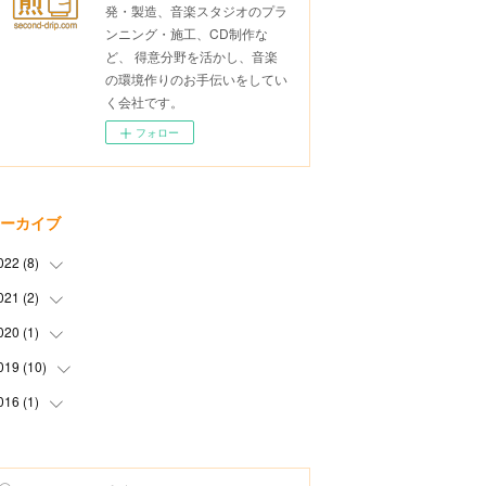
発・製造、音楽スタジオのプラ
ンニング・施工、CD制作な
ど、 得意分野を活かし、音楽
の環境作りのお手伝いをしてい
く会社です。
フォロー
ーカイブ
022
(
8
)
021
(
2
)
(
2
)
(
4
)
020
(
1
)
(
1
)
(
1
)
(
1
)
019
(
10
(
1
)
)
(
1
)
016
(
1
)
(
1
)
(
3
)
(
1
)
(
2
)