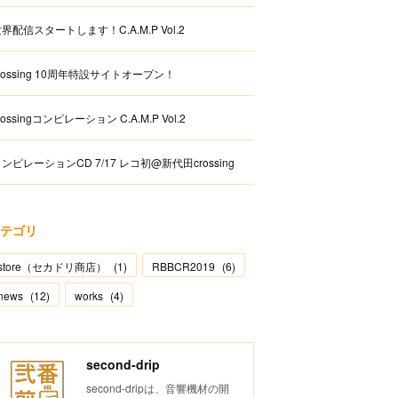
界配信スタートします！C.A.M.P Vol.2
rossing 10周年特設サイトオープン！
rossingコンピレーション C.A.M.P Vol.2
ンピレーションCD 7/17 レコ初@新代田crossing
テゴリ
store（セカドリ商店）
(
1
)
RBBCR2019
(
6
)
news
(
12
)
works
(
4
)
second-drip
second-dripは、音響機材の開