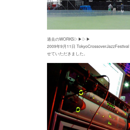
過去のWORKS▷▶︎▷▶︎
2009年9月11日 TokyoCrossoverJazz
せていただきました。