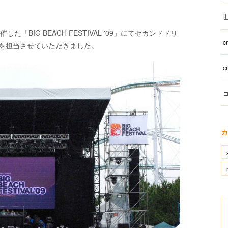
世
「BIG BEACH FESTIVAL '09」にてセカンドドリ
c
トを担当させていただきました。
c
コ
カ