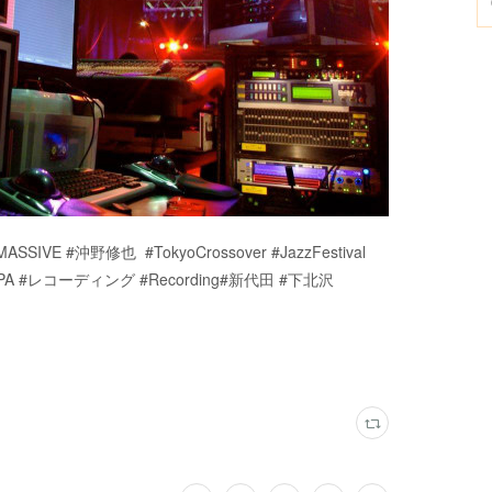
ZMASSIVE #沖野修也 #TokyoCrossover #JazzFestival
i #PA #レコーディング #Recording#新代田 #下北沢