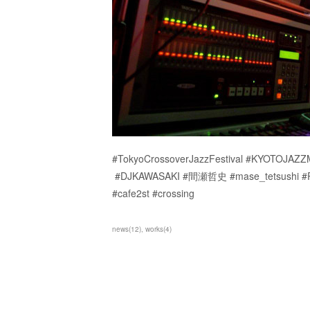
#TokyoCrossoverJazzFestival #KYOTOJAZ
#DJKAWASAKI #間瀬哲史 #mase_tetsush
#cafe2st #crossing
news
(
12
)
works
(
4
)