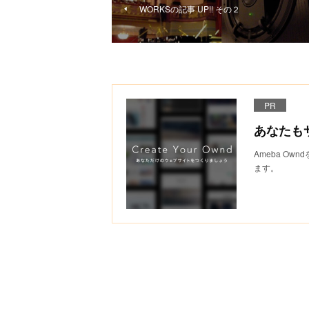
WORKSの記事 UP!! その２
PR
あなたも
Ameba O
ます。