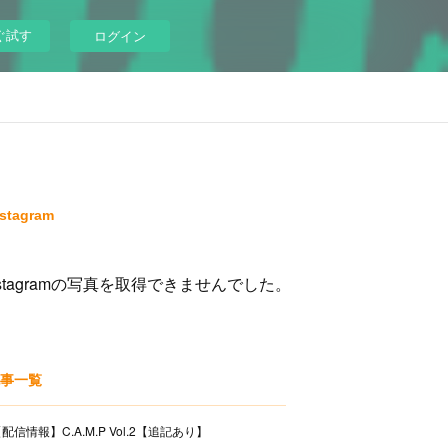
ぐ試す
ログイン
nstagram
nstagramの写真を取得できませんでした。
事一覧
配信情報】C.A.M.P Vol.2【追記あり】