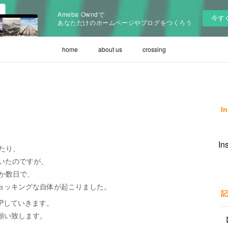
Ameba Owndで
今す
あなただけのホームページやブログをつくろう
home
about us
crossing
I
I
たり、
ていたのですが、
か数日で、
ョッキングな自体が起こりました。
記
にUPしていきます。
願い致します。
【