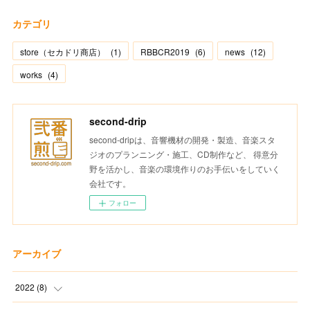
カテゴリ
store（セカドリ商店）
(
1
)
RBBCR2019
(
6
)
news
(
12
)
works
(
4
)
second-drip
second-dripは、音響機材の開発・製造、音楽スタ
ジオのプランニング・施工、CD制作など、 得意分
野を活かし、音楽の環境作りのお手伝いをしていく
会社です。
フォロー
アーカイブ
2022
(
8
)