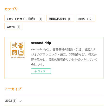
カテゴリ
store（セカドリ商店）
(
1
)
RBBCR2019
(
6
)
news
(
12
)
works
(
4
)
second-drip
second-dripは、音響機材の開発・製造、音楽スタ
ジオのプランニング・施工、CD制作など、 得意分
野を活かし、音楽の環境作りのお手伝いをしていく
会社です。
フォロー
アーカイブ
2022
(
8
)