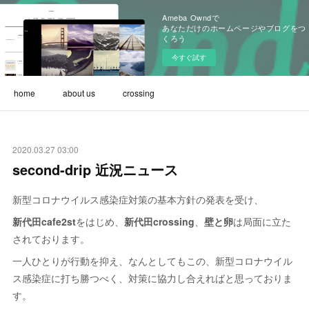
Ameba Owndで
あなただけのホームページやブログをつ
くろう
今すぐ試す
home
about us
crossing
2020.03.27 03:00
second-drip 近況ニュース
新型コロナウイルス感染症対策の基本方針の発表を受け、
新代田cafe2st
をはじめ、
新代田crossing
、
壁と卵
は局面に立た
されております。
一人ひとりが行動を抑え、なんとしてもこの、新型コロナウイル
ス感染症に打ち勝つべく、対策に協力し合えればと思っておりま
す。